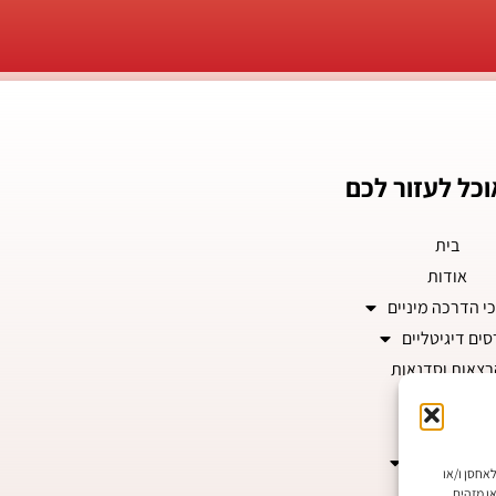
וכל לעזור לכם
בית
אודות
י הדרכה מיניים
סים דיגיטליים
צאות וסדנאות
המלצות
צרו קשר
לוג של אלון
ובות ביותר, אנו משתמשים בטכנולוגיות כמו קובצי Cookie כדי לאחסן ו/או
פודקאסטים
ו מזהים