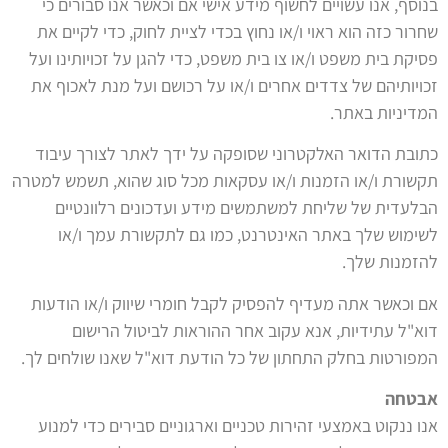
בנוסף, אנו עשויים לחשוף מידע אישי אם וכאשר אנו סבורים כי
שחרור כזה הוא ראוי ו/או נחוץ בכדי לציית לחוק, כדי לקיים את
פסיקת בית משפט ו/או צו בית משפט, כדי להגן על זכויותינו ועל
זכויותיהם של צדדים אחרים ו/או על רכושם ועל מנת לאכוף את
המדיניות באתר.
כתובת הדואר האלקטרוני שסופקה על ידך לאתר לצורך עיבוד
תקשורת ו/או הזמנות ו/או עסקאות מכל סוג שהוא, תשמש למטרה
הבלעדית של שליחת למשתמשים מידע ועדכונים רלוונטיים
לשימוש שלך באתר האינטרנט, כמו גם לתקשורת עמך ו/או
להזמנות שלך.
אם וכאשר אתה מעדיף להפסיק לקבל חומרי שיווק ו/או הודעות
דוא"ל עתידיות, אנא עקוב אחר ההוראות לביטול הרישום
המפורטות בחלק התחתון של כל הודעת דוא"ל שאנו שולחים לך.
אבטחה
אנו ננקוט באמצעי זהירות טכניים וארגוניים סבירים כדי למנוע