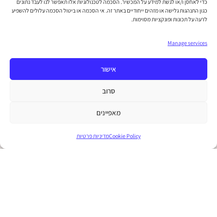
כדי לאחסן ו/או לגשת למידע על המכשיר. הסכמה לטכנולוגיות אלו תאפשר לנו לעבד נתונים
מעת לעת. אתה מוזמן לבדוק את העמוד מדי פעם כדי לוודא
כגון התנהגות גלישה או מזהים ייחודיים באתר זה. אי הסכמה או ביטול הסכמה עלולים להשפיע
שאתה מכיר את כל השינויים.
לרעה על תכונות ופונקציות מסוימות.
Manage services
אישור
סרוב
מאפיינים
Cookie Policy
מדיניות פרטיות
מחשבה יוצרת מיניות
מדריך לעונג מיני במתנה!
הצהרת נגישות
|
Terms and Conditions
|
Cookie Policy (EU)
|
תנאי
פרטיות
|
תקנון