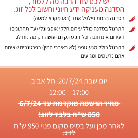
יש לכם עוד הרבה מה ללמוד,
הסדנה מעניקה ידע חיוני וחשוב לכל זוג.
הסדנה ברמת פילפל אחד (ראו מקרא למטה)
התרגול בסדנה כולל עירום חלקי אופציונלי (עד תחתונים) -
העירום אינו חובה וכל זוג מתקדם ועושה רק מה נוח לו.
התרגול כולל מגע גופני (לא באיברי המין) בפרטנרים שאיתם
אתם נרשמים ומגיעים
יום שבת 20/7/24 תל אביב
17:00 – 12:00
מחיר הרשמה מוקדמת עד 6/7/24
850 ש"ח בלבד לזוג!
לאחר מכן ועל בסיס מקום פנוי 950 ש"ח
לזוג.