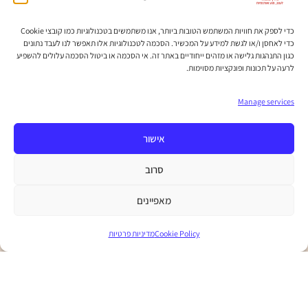
לו"ז הסדנה:
כדי לספק את חוויות המשתמש הטובות ביותר, אנו משתמשים בטכנולוגיות כמו קובצי Cookie
כדי לאחסן ו/או לגשת למידע על המכשיר. הסכמה לטכנולוגיות אלו תאפשר לנו לעבד נתונים
התכנסות בשעה 11:30
כגון התנהגות גלישה או מזהים ייחודיים באתר זה. אי הסכמה או ביטול הסכמה עלולים להשפיע
הסדנה מתחילה בשעה 12:00
לרעה על תכונות ופונקציות מסוימות.
אין כניסה למאחרים לאחר השעה 20:15
Manage services
אישור
בונוסים!
סרוב
מאפיינים
לאחר הסדנה, תקבלו 3 בונוסים:
Cookie Policy
מדיניות פרטיות
2 פלייליסטים סקסיים למעשה האהבה שלכם
מתכון לשמן עיסוי חושני מעורר מינית
רשימת רעיונות למעבדות אירוטיות שתוכלו לחקור
בבית, שיהוו סשן גיוון ומשחקיות